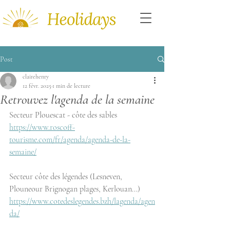
Post
clairehenry
12 févr. 2025
1 min de lecture
Retrouvez l'agenda de la semaine
Secteur Plouescat - côte des sables
https://www.roscoff-
tourisme.com/fr/agenda/agenda-de-la-
semaine/
Secteur côte des légendes (Lesneven, 
Plouneour Brignogan plages, Kerlouan...)
https://www.cotedeslegendes.bzh/lagenda/agen
da/